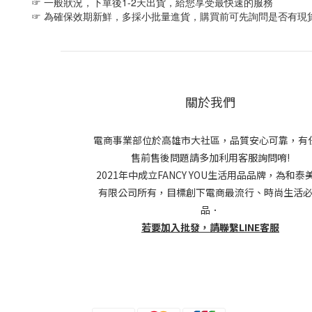
☞ 一般狀況，下單後1-2天出貨，給您享受最快速的服務
☞ 為確保效期新鮮，多採小批量進貨，購買前可先詢問是否有現
關於我們
電商事業部位於高雄市大社區，品質安心可靠，有
售前售後問題請多加利用客服詢問唷!
2021年中成立FANCY YOU生活用品品牌，為和泰
有限公司所有，目標創下電商最流行、時尚生活
品．
若要加入批發，請聯繫LINE客服