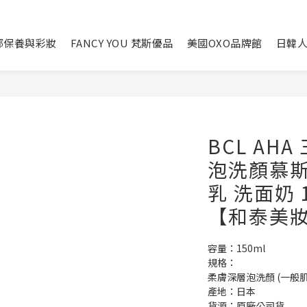
部保養與彩妝
FANCY YOU 梵斯優品
美國OXO品牌館
日韓
BCL AH
泡洗顏慕斯
乳 洗面奶 1
【和泰美
容量：150ml
規格：
柔膚深層泡洗顏 (一般肌
產地：日本
貨源：原廠公司貨