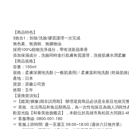
【商品特色】
3效合1：卸妝/洗臉/膠質護理一次完成
無色素、無酒精、無礦物油
採用100%植物洗淨成分，帶有清新蘋果香
添加保濕成分，洗臉同時進行肌膚角質護理，洗後肌膚水潤柔嫩
【商品規格】
容量：150ml
規格：柔膚深層泡洗顏 (一般肌適用) / 柔膚溫和泡洗顏 (乾燥肌推
產地：日本
貨源：原廠公司貨
效期：五年
【退換貨須知】
☞【鑑賞(猶豫)期非試用期】 辦理退貨商品必須是全新且包裝完
☞ 美妝、生活用品和食品類商品，為一次性包裝且為個人消耗性產
歡迎光臨【和泰美妝旗艦店】，本館位於高雄市鳥松區大同路2-4
☞ 客服專線: 0800-001-180
☞ 客服上班時間: 週一至週五 09:00~18:00 (週休六日無作業）