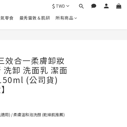
$
TWD
人氣零食
曼秀雷敦＆肌研
所有商品
A 三效合一柔膚卸妝
 洗卸 洗面乳 潔面
50ml (公司貨)
妝】
適用) / 柔膚溫和泡洗顏 (乾燥肌推薦)