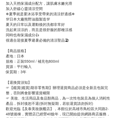
加入天然保濕成分配方，讓肌膚水嫩光滑
加入舒緩心靈清涼空間
❄夏季就是要沐浴享受帶來的清涼舒適感❄
💯日本大廠熊野油脂製造💯
夏天的日常以及運動後的洗都非常好
洗起來涼涼的，而且是很舒服的那種涼感
同時也有保濕成分👍
很適合迎接夏季避暑必備的清涼聖品🏖
【商品規格】
產地：日本
規格：正裝550ml / 補充包800ml
貨源：平行輸入
保質期：3年
【退換貨須知】
☞【鑑賞(鑑賞)期非零售期】辦理退貨商品必須是全新且包裝完
整，否則將會影響退貨權限
☞ 美妝、生活用品及食品類商品，為一次性包裝且為個人消耗性
產品，拆封後恕不退(拆封無疑期，若欲退貨請勿拆封)
歡迎光臨【及泰美妝旗艦店】，本館位於高雄市鳥松區大同路2-
48號後棟，實體店已經營40餘年，現已開始提供網路商店服務，