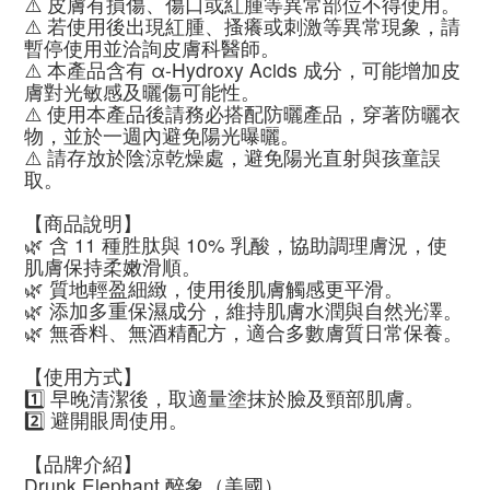
⚠️ 皮膚有損傷、傷口或紅腫等異常部位不得使用。
⚠️ 若使用後出現紅腫、搔癢或刺激等異常現象，請
暫停使用並洽詢皮膚科醫師。
⚠️ 本產品含有 α-Hydroxy Acids 成分，可能增加皮
膚對光敏感及曬傷可能性。
⚠️ 使用本產品後請務必搭配防曬產品，穿著防曬衣
物，並於一週內避免陽光曝曬。
⚠️ 請存放於陰涼乾燥處，避免陽光直射與孩童誤
取。
【商品說明】
🌿 含 11 種胜肽與 10% 乳酸，協助調理膚況，使
肌膚保持柔嫩滑順。
🌿 質地輕盈細緻，使用後肌膚觸感更平滑。
🌿 添加多重保濕成分，維持肌膚水潤與自然光澤。
🌿 無香料、無酒精配方，適合多數膚質日常保養。
【使用方式】
1️⃣ 早晚清潔後，取適量塗抹於臉及頸部肌膚。
2️⃣ 避開眼周使用。
【品牌介紹】
Drunk Elephant 醉象（美國）