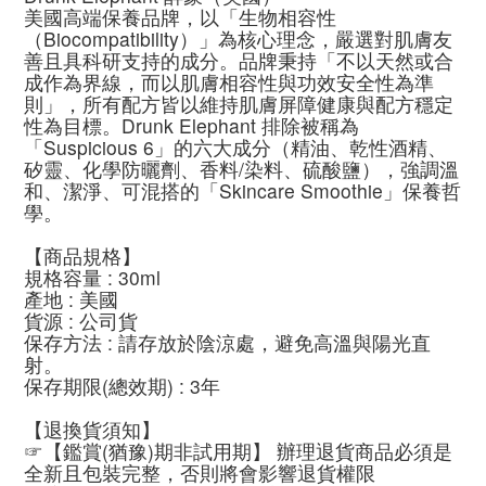
美國高端保養品牌，以「生物相容性
（Biocompatibility）」為核心理念，嚴選對肌膚友
善且具科研支持的成分。品牌秉持「不以天然或合
成作為界線，而以肌膚相容性與功效安全性為準
則」，所有配方皆以維持肌膚屏障健康與配方穩定
性為目標。Drunk Elephant 排除被稱為
「Suspicious 6」的六大成分（精油、乾性酒精、
矽靈、化學防曬劑、香料/染料、硫酸鹽），強調溫
和、潔淨、可混搭的「Skincare Smoothie」保養哲
學。
【商品規格】
規格容量 : 30ml
產地 : 美國
貨源 : 公司貨
保存方法 : 請存放於陰涼處，避免高溫與陽光直
射。
保存期限(總效期) : 3年
【退換貨須知】
☞【鑑賞(猶豫)期非試用期】 辦理退貨商品必須是
全新且包裝完整，否則將會影響退貨權限