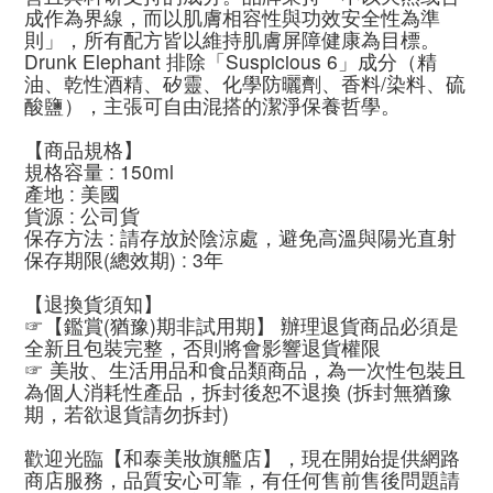
成作為界線，而以肌膚相容性與功效安全性為準
則」，所有配方皆以維持肌膚屏障健康為目標。
Drunk Elephant 排除「Suspicious 6」成分（精
油、乾性酒精、矽靈、化學防曬劑、香料/染料、硫
酸鹽），主張可自由混搭的潔淨保養哲學。
【商品規格】
規格容量 : 150ml
產地 : 美國
貨源 : 公司貨
保存方法 : 請存放於陰涼處，避免高溫與陽光直射
保存期限(總效期) : 3年
【退換貨須知】
☞【鑑賞(猶豫)期非試用期】 辦理退貨商品必須是
全新且包裝完整，否則將會影響退貨權限
☞ 美妝、生活用品和食品類商品，為一次性包裝且
為個人消耗性產品，拆封後恕不退換 (拆封無猶豫
期，若欲退貨請勿拆封)
歡迎光臨【和泰美妝旗艦店】，現在開始提供網路
商店服務，品質安心可靠，有任何售前售後問題請