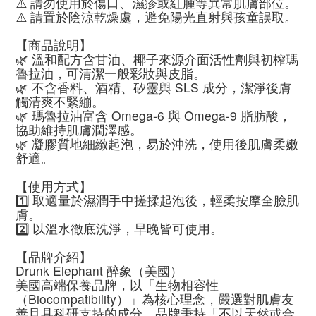
⚠️ 請勿使用於傷口、濕疹或紅腫等異常肌膚部位。
⚠️ 請置於陰涼乾燥處，避免陽光直射與孩童誤取。
【商品說明】
🌿 溫和配方含甘油、椰子來源介面活性劑與初榨瑪
魯拉油，可清潔一般彩妝與皮脂。
🌿 不含香料、酒精、矽靈與 SLS 成分，潔淨後膚
觸清爽不緊繃。
🌿 瑪魯拉油富含 Omega-6 與 Omega-9 脂肪酸，
協助維持肌膚潤澤感。
🌿 凝膠質地細緻起泡，易於沖洗，使用後肌膚柔嫩
舒適。
【使用方式】
1️⃣ 取適量於濕潤手中搓揉起泡後，輕柔按摩全臉肌
膚。
2️⃣ 以溫水徹底洗淨，早晚皆可使用。
【品牌介紹】
Drunk Elephant 醉象（美國）
美國高端保養品牌，以「生物相容性
（Biocompatibility）」為核心理念，嚴選對肌膚友
善且具科研支持的成分。品牌秉持「不以天然或合