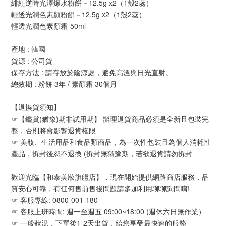
緋紅逆時光澤爆水粉餅－12.5g x2（1殼2蕊）
輕透光潤色素顏粉餅－12.5g x2（1殼2蕊）
輕透光潤色素顏霜-50ml
產地 : 韓國
貨源 : 公司貨
保存方法 : 請存放於陰涼處，避免高溫與日光直射。
總效期 : 粉餅 3年 / 素顏霜 30個月
【退換貨須知】
☞【鑑賞(猶豫)期非試用期】 辦理退貨商品必須是全新且包裝完
整，否則將會影響退貨權限
☞ 美妝、生活用品和食品類商品，為一次性包裝且為個人消耗性
產品，拆封後恕不退換 (拆封無猶豫期，若欲退貨請勿拆封
歡迎光臨【和泰美妝旗艦店】，現在開始提供網路商店服務，品
質安心可靠，有任何售前售後問題請多加利用聊聊詢問唷!
☞ 客服專線: 0800-001-180
☞ 客服上班時間: 週一至週五 09:00~18:00 (週休六日無作業）
☞ 一般狀況，下單後1-2天出貨，給您享受最快速的服務