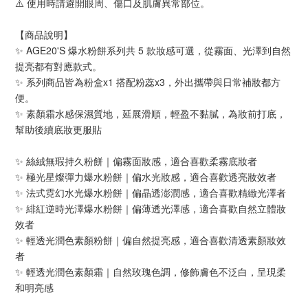
⚠️ 使用時請避開眼周、傷口及肌膚異常部位。
【商品說明】
✨ AGE20'S 爆水粉餅系列共 5 款妝感可選，從霧面、光澤到自然
提亮都有對應款式。
✨ 系列商品皆為粉盒x1 搭配粉蕊x3，外出攜帶與日常補妝都方
便。
✨ 素顏霜水感保濕質地，延展滑順，輕盈不黏膩，為妝前打底，
幫助後續底妝更服貼
✨ 絲絨無瑕持久粉餅｜偏霧面妝感，適合喜歡柔霧底妝者
✨ 極光星燦彈力爆水粉餅｜偏水光妝感，適合喜歡透亮妝效者
✨ 法式霓幻水光爆水粉餅｜偏晶透澎潤感，適合喜歡精緻光澤者
✨ 緋紅逆時光澤爆水粉餅｜偏薄透光澤感，適合喜歡自然立體妝
效者
✨ 輕透光潤色素顏粉餅｜偏自然提亮感，適合喜歡清透素顏妝效
者
✨ 輕透光潤色素顏霜｜自然玫瑰色調，修飾膚色不泛白，呈現柔
和明亮感