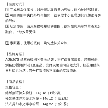
【使用方式】
1️⃣ 完成日常保養後，以粉撲沾取適量內容物，輕拍於臉部肌膚。
2️⃣ 可由臉部中央向外均勻拍開，並依需求少量疊加於想加強修飾
的部位。
3️⃣ 初次使用，請用粉撲輕壓粉餅畫圈，使粉體與精華精華液充分
融合，上妝效果更佳
1️⃣ 素顏霜，使用粉底前，均勻塗抹於全臉。
【品牌介紹】
AGE20’S 是來自韓國的美妝品牌，主打保養感底妝、精華粉餅、
潤色防曬與妝前打底產品。品牌風格偏向自然光澤、輕盈服貼與
日常韓系妝感，適合打造清透不厚重的底妝印象。
【商品規格】
規格容量 : 
絲絨無瑕持久粉餅－14g x2（1殼2蕊）
極光星燦彈力爆水粉餅－14g x2（1殼2蕊）
法式霓幻水光爆水粉餅－14g x2（1殼2蕊）