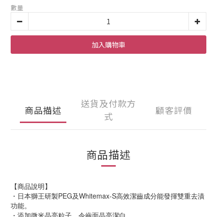
數量
加入購物車
送貨及付款方
商品描述
顧客評價
式
商品描述
【商品說明】
・日本獅王研製PEG及Whitemax-S高效潔齒成分能發揮雙重去漬
功能。
・添加微米晶亮粒子，令齒面晶亮潔白。