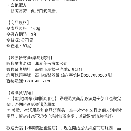
・含氟配方
・超涼薄荷，保持口氣清新。
【商品規格】
💎產品規格：160g
💎保存期限：3年
💎貨源: 公司貨
💎產地：印尼
【醫療器材商(藥局)資料】
販售業者名稱：和泰美妝有限公司
販售業者地址：高雄市鳥松區光華街8號1F
許可執照字號：高市衛醫器販 (鳥) 字第MD6207030288 號
聯絡電話: 0800-001-180
【退換貨須知】
☞【鑑賞(猶豫)期非試用期】 辦理退貨商品必須是全新且包裝完
整，否則將會影響退貨權限
☞ 美妝、生活用品和食品類商品，為一次性包裝且為個人消耗性
產品，拆封後恕不退換 (拆封無猶豫期，若欲退貨請勿拆封)
歡迎光臨【和泰美妝旗艦店】，現在開始提供網路商店服務，品